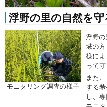
浮野の里の自然を守
浮野の
域の方
様によ
って守
また、
モニタリング調査の様子
する希
し、専
モニタ