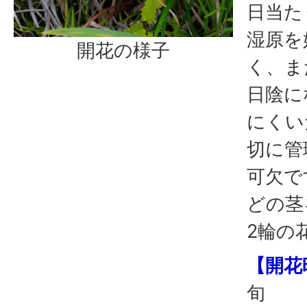
日当た
湿原を
開花の様子
く、ま
日陰に
にくい
切に管
可欠で
どの茎
2輪の
【開花
旬