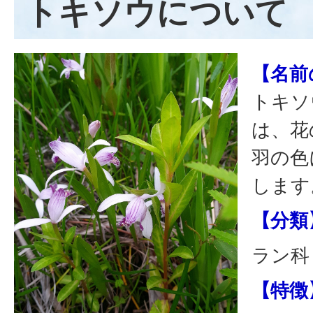
トキソウについて
【名前
トキソ
は、花
羽の色
します
【分類
ラン科
【特徴