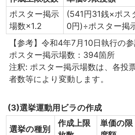
ポスター掲示
(541円31銭×ポス
場数×1.2
0円)÷ポスター掲
【参考】令和4年7月10日執行の
ポスター掲示場数：394箇所
注釈: ポスター掲示場数は、各投
者数等により変動します。
(3)選挙運動用ビラの作成
作成上限
単価の限
選挙の種別