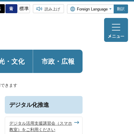
翻訳
読み上げ
光・
文化
市政・広報
用できます
デジタル化推進
デジタル活用支援講習会（スマホ
教室）をご利用ください