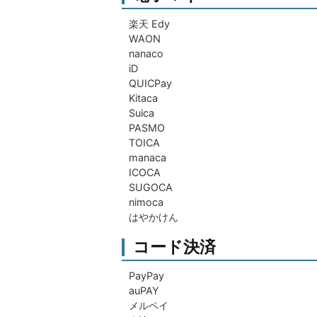
楽天 Edy
WAON
nanaco
iD
QUICPay
Kitaca
Suica
PASMO
TOICA
manaca
ICOCA
SUGOCA
nimoca
はやかけん
コード決済
PayPay
auPAY
メルペイ