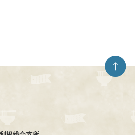
ペ
ー
ジ
ト
ッ
プ
へ
利根総合支所