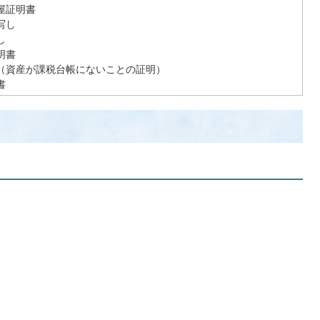
屋証明書
写し
し
明書
（資産が課税台帳にないことの証明）
書