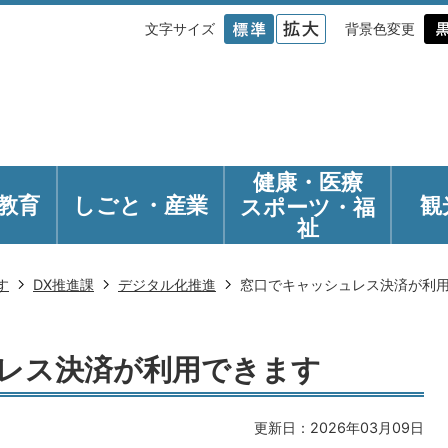
文字サイズ
背景色変更
健康・医療
教育
しごと・産業
観
スポーツ・福
祉
す
DX推進課
デジタル化推進
窓口でキャッシュレス決済が利
レス決済が利用できます
更新日：2026年03月09日