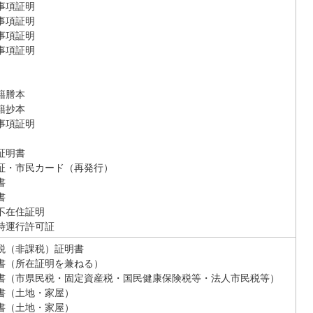
事項証明
事項証明
事項証明
事項証明
籍謄本
籍抄本
事項証明
証明書
証・市民カード（再発行）
書
書
不在住証明
時運行許可証
税（非課税）証明書
書（所在証明を兼ねる）
書（市県民税・固定資産税・国民健康保険税等・法人市民税等）
書（土地・家屋）
書（土地・家屋）