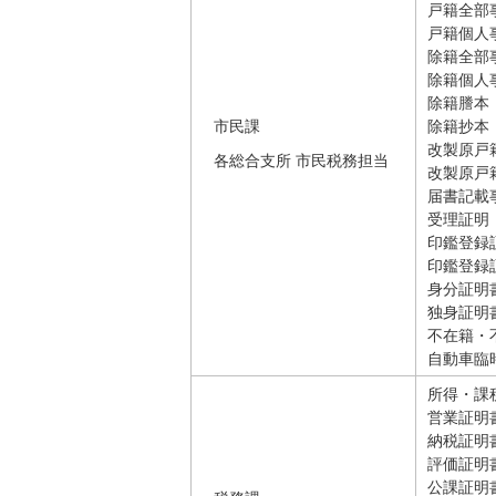
戸籍全部
戸籍個人
除籍全部
除籍個人
除籍謄本
市民課
除籍抄本
改製原戸
各総合支所 市民税務担当
改製原戸
届書記載
受理証明
印鑑登録
印鑑登録
身分証明
独身証明
不在籍・
自動車臨
所得・課
営業証明
納税証明
評価証明
公課証明