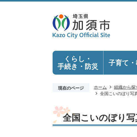
くらし・
子育て・
手続き
・防災
ホーム
組織から探
現在のページ
全国こいのぼり写
全国こいのぼり写