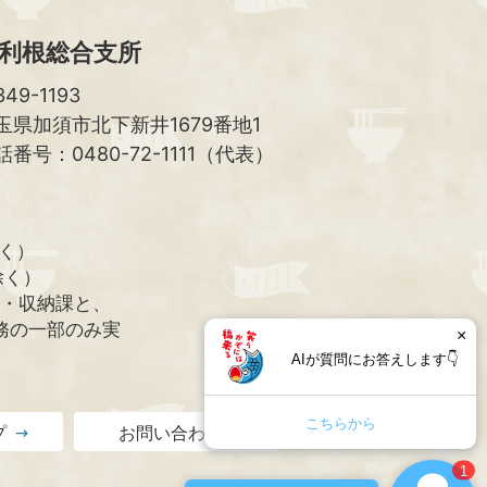
利根総合支所
49-1193
玉県加須市北下新井1679番地1
話番号：0480-72-1111（代表）
除く）
除く）
課・収納課と、
務の一部のみ実
×
AIが質問にお答えします👇
こちらから
プ
お問い合わせ
1