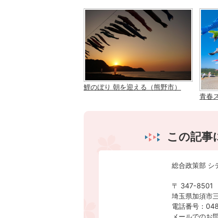
鯉のぼり 朝を迎える（熊野市）
青春
この記事
総合政策部 シ
〒 347-8501
埼玉県加須市三
電話番号：0480
メールでのお