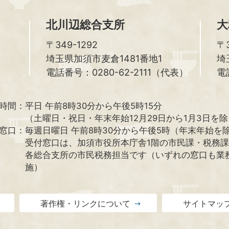
北川辺総合支所
大
〒349-1292
〒3
埼玉県加須市麦倉1481番地1
埼
電話番号：0280-62-2111（代表）
電
時間：
平日 午前8時30分から午後5時15分
（土曜日・祝日・年末年始12月29日から1月3日を
窓口：
毎週日曜日 午前8時30分から午後5時（年末年始を
受付窓口は、加須市役所本庁舎1階の市民課・税務
各総合支所の市民税務担当です（いずれの窓口も業
施）
著作権・リンクについて
サイトマッ