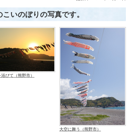
のこいのぼりの写真です。
を浴びて（熊野市）
大空に舞う（熊野市）