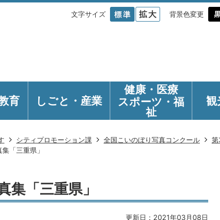
文字サイズ
背景色変更
健康・医療
教育
しごと・産業
観
スポーツ・福
祉
す
シティプロモーション課
全国こいのぼり写真コンクール
第
真集「三重県」
真集「三重県」
更新日：2021年03月08日