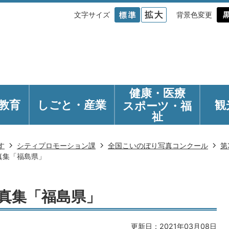
文字サイズ
背景色変更
健康・医療
教育
しごと・産業
観
スポーツ・福
祉
す
シティプロモーション課
全国こいのぼり写真コンクール
第
真集「福島県」
真集「福島県」
更新日：2021年03月08日