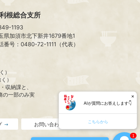
利根総合支所
49-1193
玉県加須市北下新井1679番地1
話番号：0480-72-1111（代表）
除く）
除く）
課・収納課と、
務の一部のみ実
×
AIが質問にお答えします👇
こちらから
プ
お問い合わせ
1