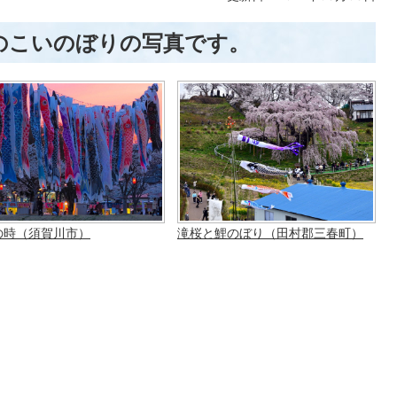
のこいのぼりの写真です。
の時（須賀川市）
滝桜と鯉のぼり（田村郡三春町）