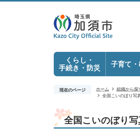
くらし・
子育て・
手続き
・防災
ホーム
組織から探
現在のページ
全国こいのぼり写
全国こいのぼり写