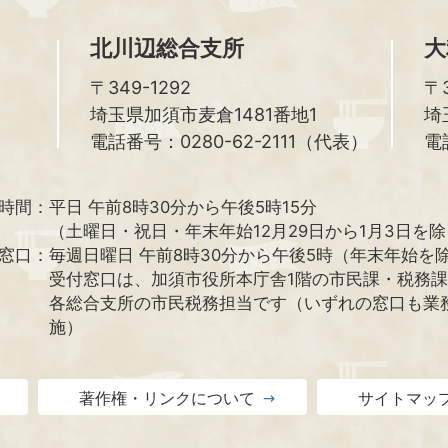
北川辺総合支所
大
〒349-1292
〒3
埼玉県加須市麦倉1481番地1
埼
電話番号：0280-62-2111（代表）
電
時間：
平日 午前8時30分から午後5時15分
（土曜日・祝日・年末年始12月29日から1月3日を
窓口：
毎週日曜日 午前8時30分から午後5時（年末年始を
受付窓口は、加須市役所本庁舎1階の市民課・税務
各総合支所の市民税務担当です（いずれの窓口も業
施）
著作権・リンクについて
サイトマッ