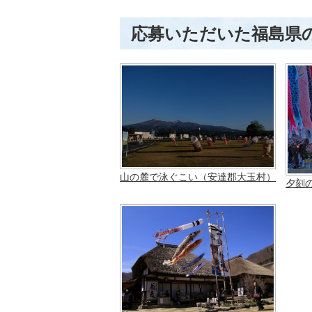
応募いただいた福島県
山の麓で泳ぐこい（安達郡大玉村）
夕刻