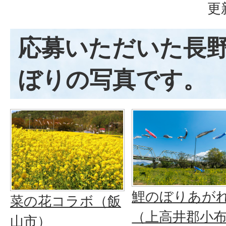
更
応募いただいた長
ぼりの写真です。
鯉のぼりあが
菜の花コラボ（飯
（上高井郡小
山市）