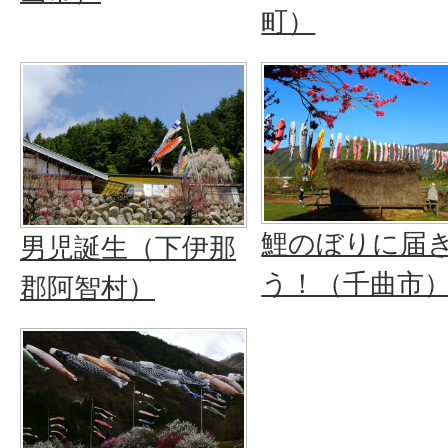
町）
鯉のぼりに届
男児誕生（下伊那
う！（千曲市
郡阿智村）