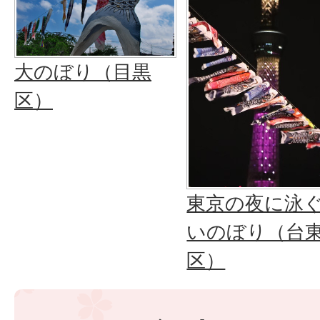
大のぼり（目黒
区）
東京の夜に泳
いのぼり（台
区）