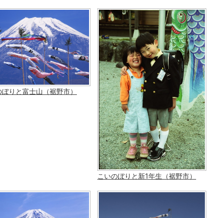
のぼりと富士山（裾野市）
こいのぼりと新1年生（裾野市）