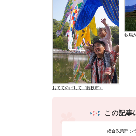
牧場
おててのばして（藤枝市）
この記事
総合政策部 シ