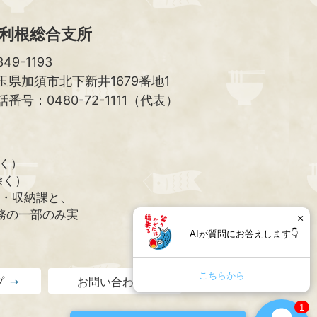
利根総合支所
49-1193
玉県加須市北下新井1679番地1
話番号：0480-72-1111（代表）
除く）
除く）
課・収納課と、
務の一部のみ実
×
AIが質問にお答えします👇
こちらから
プ
お問い合わせ
1