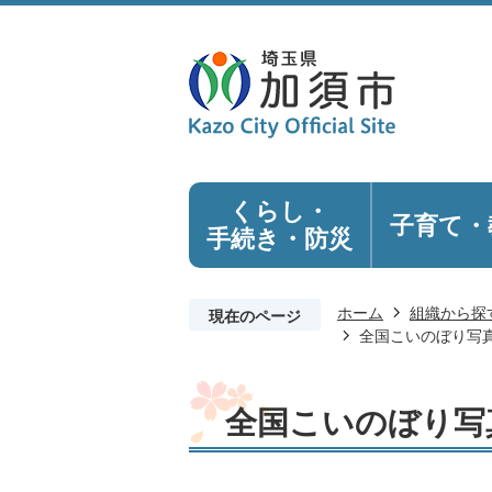
くらし・
子育て・
手続き
・防災
ホーム
組織から探
現在のページ
全国こいのぼり写
全国こいのぼり写