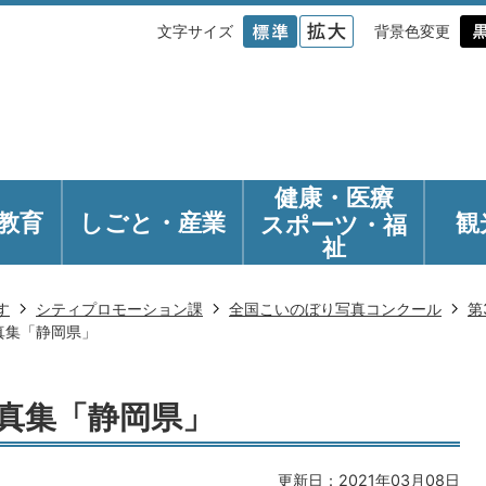
文字サイズ
背景色変更
健康・医療
教育
しごと・産業
観
スポーツ・福
祉
す
シティプロモーション課
全国こいのぼり写真コンクール
第
真集「静岡県」
真集「静岡県」
更新日：2021年03月08日