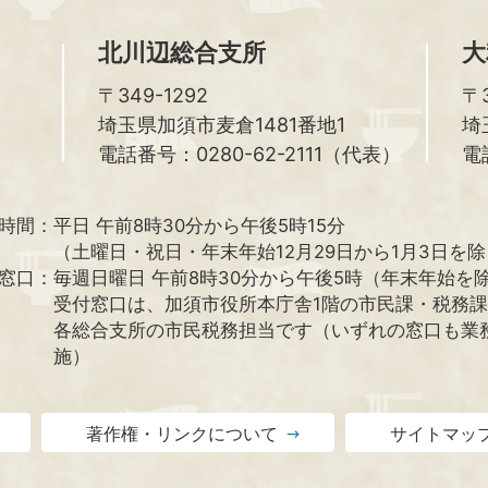
北川辺総合支所
大
〒349-1292
〒3
埼玉県加須市麦倉1481番地1
埼
電話番号：0280-62-2111（代表）
電
時間：
平日 午前8時30分から午後5時15分
（土曜日・祝日・年末年始12月29日から1月3日を
窓口：
毎週日曜日 午前8時30分から午後5時（年末年始を
受付窓口は、加須市役所本庁舎1階の市民課・税務
各総合支所の市民税務担当です（いずれの窓口も業
施）
著作権・リンクについて
サイトマッ