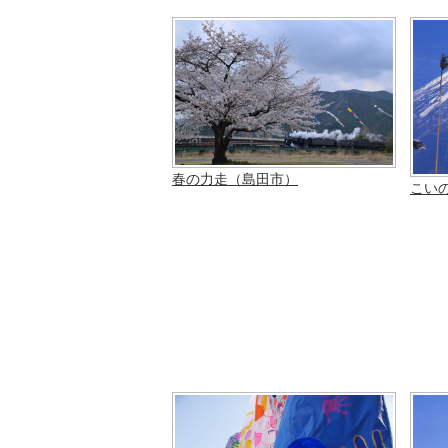
春の力走（島田市）
こい