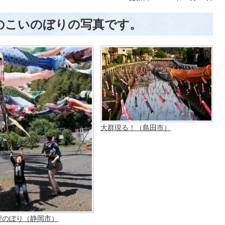
のこいのぼりの写真です。
大群現る！（島田市）
鯉のぼり（静岡市）