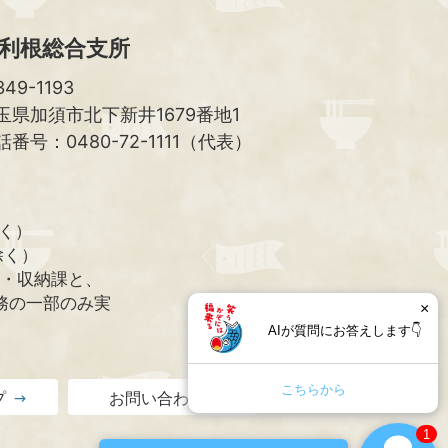
利根総合支所
49-1193
玉県加須市北下新井1679番地1
話番号：0480-72-1111（代表）
除く）
除く）
課・収納課と、
務の一部のみ実
×
AIが質問にお答えします👇
こちらから
プ
お問い合わせ
1