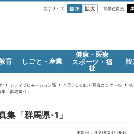
文字サイズ
背景色変更
健康・医療
教育
しごと・産業
観
スポーツ・福
祉
す
シティプロモーション課
全国こいのぼり写真コンクール
第
集「群馬県-1」
真集「群馬県-1」
更新日：2021年03月08日