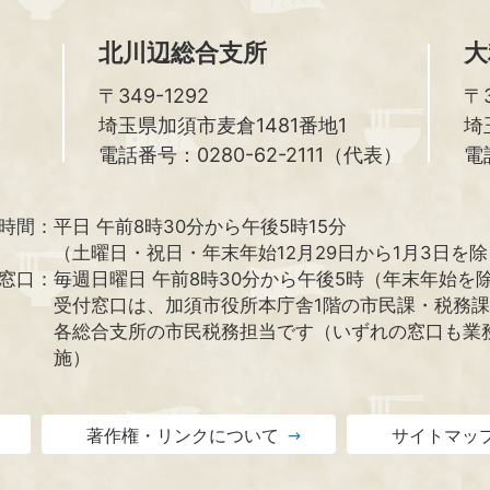
北川辺総合支所
大
〒349-1292
〒3
埼玉県加須市麦倉1481番地1
埼
電話番号：0280-62-2111（代表）
電
時間：
平日 午前8時30分から午後5時15分
（土曜日・祝日・年末年始12月29日から1月3日を
窓口：
毎週日曜日 午前8時30分から午後5時（年末年始を
受付窓口は、加須市役所本庁舎1階の市民課・税務
各総合支所の市民税務担当です（いずれの窓口も業
施）
著作権・リンクについて
サイトマッ