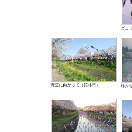
どこ
青空に向かって（館林市）
静か