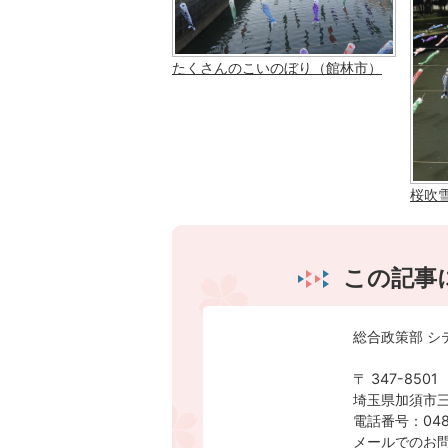
たくさんのこいのぼり（館林市）
桜吹
この記事
総合政策部 シ
〒 347-8501
埼玉県加須市三
電話番号：0480
メールでのお