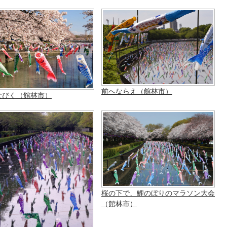
前へならえ（館林市）
なびく（館林市）
桜の下で、鯉のぼりのマラソン大会
（館林市）