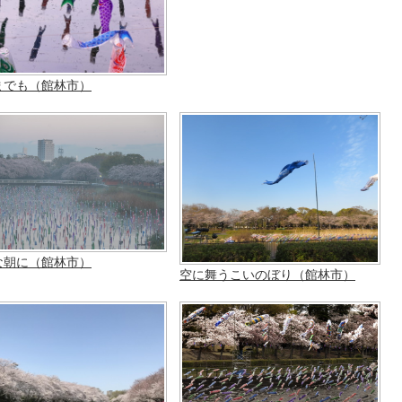
までも（館林市）
な朝に（館林市）
空に舞うこいのぼり（館林市）