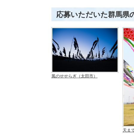
応募いただいた群馬県
風のせせらぎ（太田市）
天ま