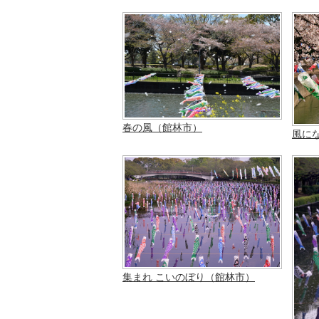
春の風（館林市）
風に
集まれ こいのぼり（館林市）