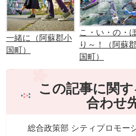
こ・い・の・
一緒に（阿蘇郡小
り～！（阿蘇
国町）
国町）
この記事に関す
合わせ
総合政策部 シティプロモーシ