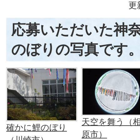
更
応募いただいた神
のぼりの写真です
天空を舞う（
確かに鯉のぼり
原市）
（川崎市）