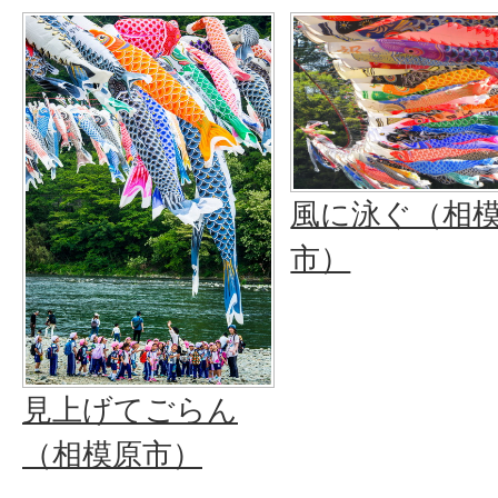
風に泳ぐ（相
市）
見上げてごらん
（相模原市）