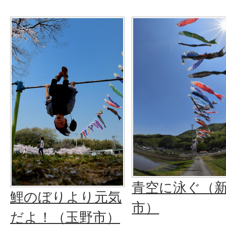
青空に泳ぐ（
鯉のぼりより元気
市）
だよ！（玉野市）