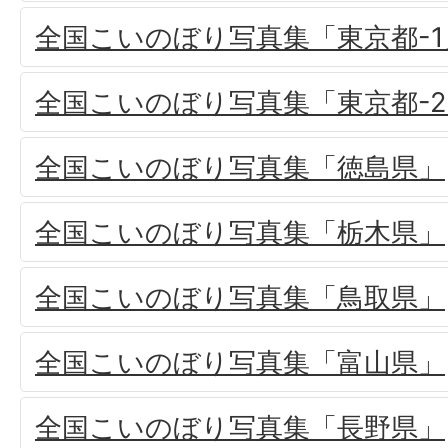
全国こいのぼり写真集「東京都-1
全国こいのぼり写真集「東京都-2
全国こいのぼり写真集「徳島県」
全国こいのぼり写真集「栃木県」
全国こいのぼり写真集「鳥取県」
全国こいのぼり写真集「富山県」
全国こいのぼり写真集「長野県」