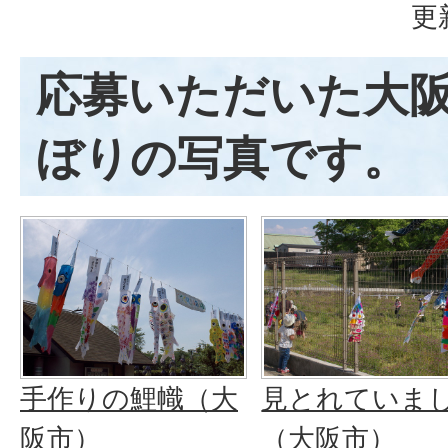
更
応募いただいた大
ぼりの写真です。
手作りの鯉幟（大
見とれていま
阪市）
（大阪市）