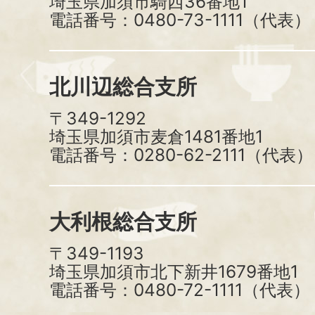
埼玉県加須市騎西36番地1
電話番号：0480-73-1111（代表）
北川辺総合支所
〒349-1292
埼玉県加須市麦倉1481番地1
電話番号：0280-62-2111（代表）
大利根総合支所
〒349-1193
埼玉県加須市北下新井1679番地1
電話番号：0480-72-1111（代表）