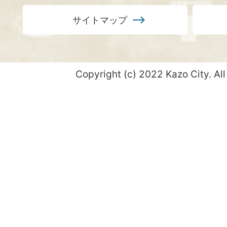
サイトマップ
Copyright (c) 2022 Kazo City. All