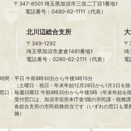
〒347-8501
埼玉県加須市三俣二丁目1番地1
電話番号：0480-62-1111（代表）
北川辺総合支所
大
〒349-1292
〒3
埼玉県加須市麦倉1481番地1
埼
電話番号：0280-62-2111（代表）
電
時間：
平日 午前8時30分から午後5時15分
（土曜日・祝日・年末年始12月29日から1月3日を
窓口：
毎週日曜日 午前8時30分から午後5時（年末年始を
受付窓口は、加須市役所本庁舎1階の市民課・税務
各総合支所の市民税務担当です（いずれの窓口も業
施）