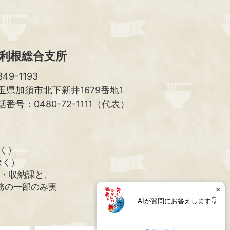
利根総合支所
49-1193
玉県加須市北下新井1679番地1
話番号：0480-72-1111（代表）
除く）
除く）
課・収納課と、
務の一部のみ実
×
AIが質問にお答えします👇