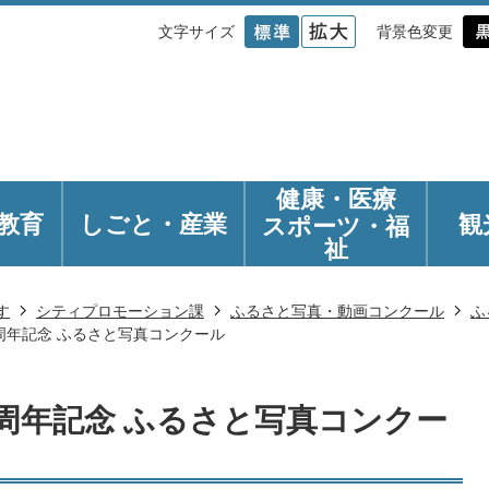
文字サイズ
背景色変更
健康・医療
教育
しごと・産業
観
スポーツ・福
祉
す
シティプロモーション課
ふるさと写真・動画コンクール
ふ
5周年記念 ふるさと写真コンクール
5周年記念 ふるさと写真コンクー