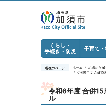
くらし・
子育て・
手続き
・防災
ホーム
組織から探
現在のページ
令和6年度 合併1
令和6年度 合併1
ル