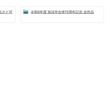
ふるさと写
令和6年度 加須市合併15周年記念 全作品