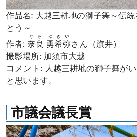
作品名: 大越三耕地の獅子舞～伝
とう～
なら
ゆきや
作者:
奈良
勇希弥
さん（旗井）
撮影場所: 加須市大越
コメント: 大越三耕地の獅子舞が
と思います。
市議会議長賞