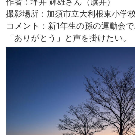
作者：
坪井
輝雄
さん（旗井）
撮影場所：加須市立大利根東小学
コメント：新1年生の孫の運動会
「ありがとう」と声を掛けたい。