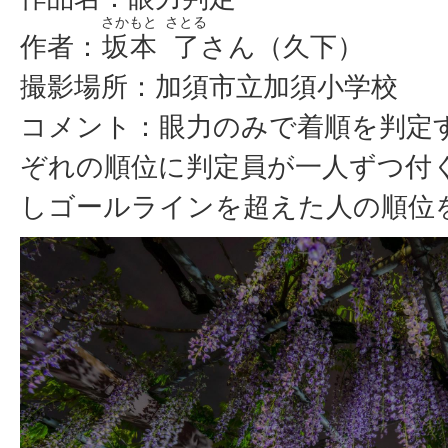
さかもと
さとる
作者：
坂本
了
さん（久下）
撮影場所：加須市立加須小学校
コメント：眼力のみで着順を判定す
ぞれの順位に判定員が一人ずつ付
しゴールラインを超えた人の順位