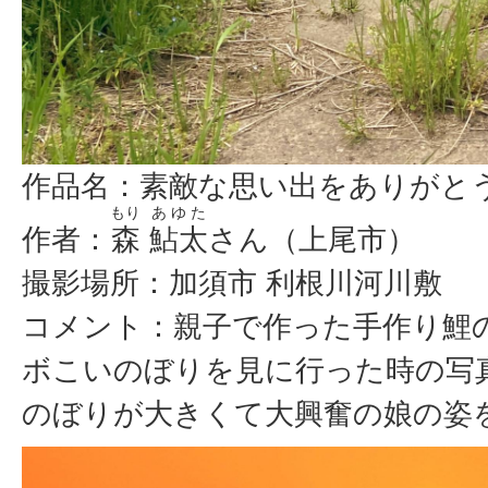
作品名：素敵な思い出をありがと
もり
あゆた
作者：
森
鮎太
さん（上尾市）
撮影場所：加須市 利根川河川敷
コメント：親子で作った手作り鯉
ボこいのぼりを見に行った時の写
のぼりが大きくて大興奮の娘の姿