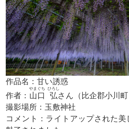
作品名：甘い誘惑
やまぐち
ひろし
作者：
山口
弘
さん（比企郡小川町
撮影場所：玉敷神社
コメント：ライトアップされた美