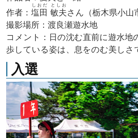
しおだ
としお
作者：
塩田
敏夫
さん（栃木県小山
撮影場所：渡良瀬遊水地
コメント：日の沈む直前に遊水地
歩している姿は、息をのむ美しさ
入選