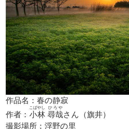
作品名：春の静寂
こばやし
ひろや
作者：
小林
尋哉
さん（旗井）
撮影場所：浮野の里