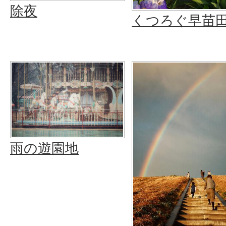
除夜
くつろぐ早苗
雨の遊園地