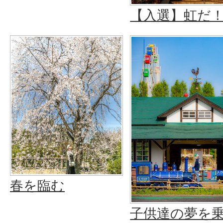
【入選】虹だ
春を臨む
子供達の夢を