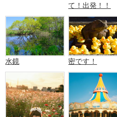
て！出発！！
水鏡
密です！