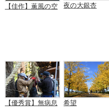
夜の大銀杏
【佳作】薫風の空
【優秀賞】無病息
希望