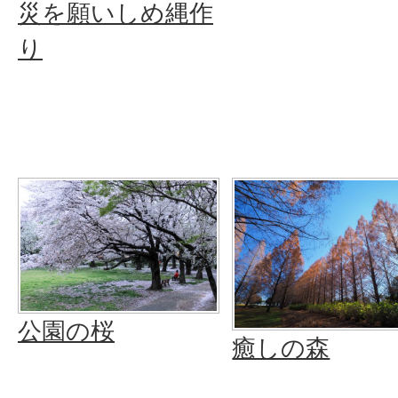
災を願いしめ縄作
り
公園の桜
癒しの森