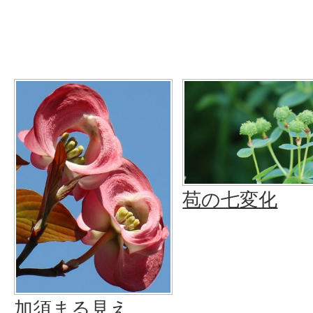
苞の七変化
加須まる見え