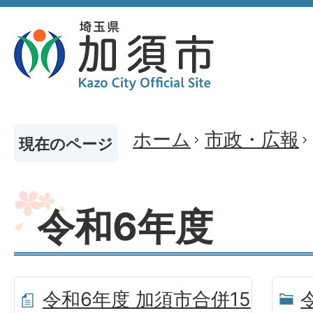
ホーム
市政・広報
現在のページ
令和6年度
令和6年度 加須市合併15