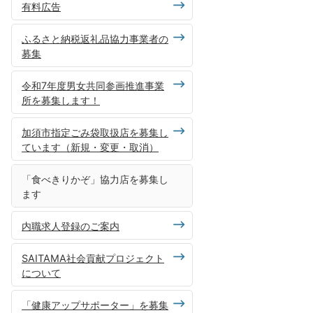
有料広告
ふるさと納税返礼品協力事業者の
募集
令和7年度男女共同参画推進事業
所を募集します！
加須市指定ごみ袋取扱店を募集し
ています（新規・変更・取消）
「食べきりかぞ」協力店を募集し
ます
内職求人登録のご案内
SAITAMA社会貢献プロジェクト
について
「健康アップサポーター」を募集