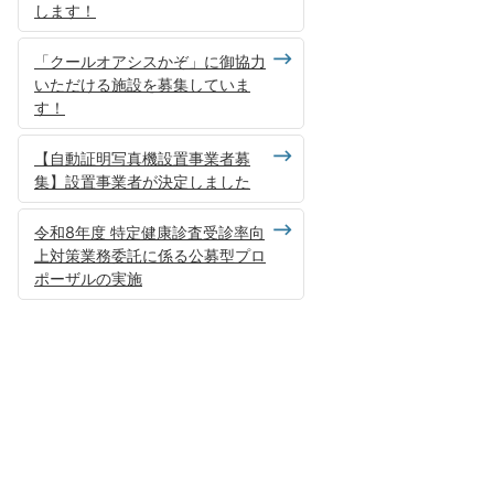
します！
「クールオアシスかぞ」に御協力
いただける施設を募集していま
す！
【自動証明写真機設置事業者募
集】設置事業者が決定しました
令和8年度 特定健康診査受診率向
上対策業務委託に係る公募型プロ
ポーザルの実施