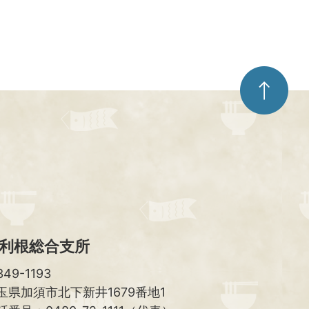
ペ
ー
ジ
ト
ッ
プ
へ
利根総合支所
49-1193
玉県加須市北下新井1679番地1