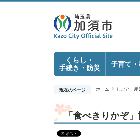
くらし・
子育て・
手続き
・防災
ホーム
しごと・産
現在のページ
「食べきりかぞ」