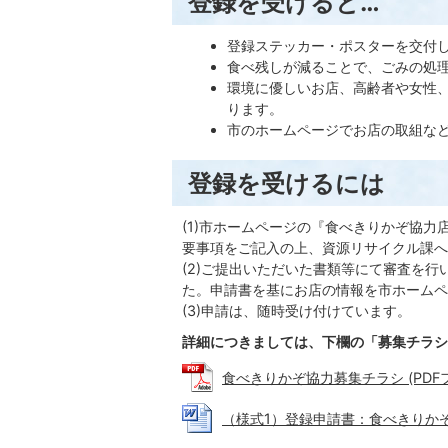
登録を受けると…
登録ステッカー・ポスターを交付
食べ残しが減ることで、ごみの処
環境に優しいお店、高齢者や女性
ります。
市のホームページでお店の取組など
登録を受けるには
(1)市ホームページの『食べきりかぞ協
要事項をご記入の上、資源リサイクル課へ
(2)ご提出いただいた書類等にて審査を
た。申請書を基にお店の情報を市ホームペ
(3)申請は、随時受け付けています。
詳細につきましては、下欄の「募集チラシ
食べきりかぞ協力募集チラシ (PDFファ
（様式1）登録申請書：食べきりかぞ協力店