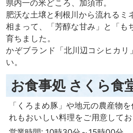
県内一の米どころ、加須市。
肥沃な土壌と利根川から流れるミ
相まって、「芳醇な甘み」と「も
育ちました。
かぞブランド「北川辺コシヒカリ
い。
お食事処 さくら食
「くろまめ豚」や地元の農産物を
れもおいしい料理をご用意してお
営業時間: 10時30分～15時00分