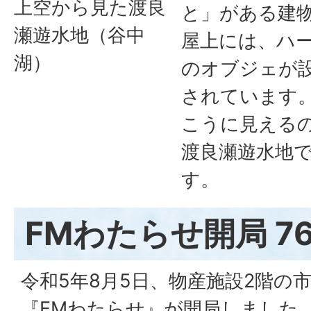
上空から見た渡良
と」がある建
瀬遊水地（谷中
屋上には、ハ
湖）
のオブジェが
されています
こうに見える
渡良瀬遊水地
す。
FMわたらせ開局 76
令和5年8月5日、物産施設2階の
『FMわたらせ』が開局しました