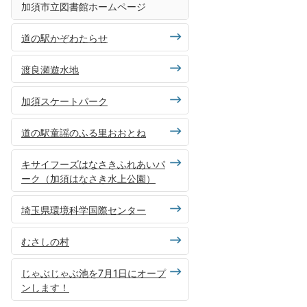
加須市立図書館ホームページ
道の駅かぞわたらせ
渡良瀬遊水地
加須スケートパーク
道の駅童謡のふる里おおとね
キサイフーズはなさきふれあいパ
ーク（加須はなさき水上公園）
埼玉県環境科学国際センター
むさしの村
じゃぶじゃぶ池を7月1日にオープ
ンします！