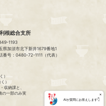
へ
利根総合支所
49-1193
玉県加須市北下新井1679番地1
話番号：0480-72-1111（代表）
除く）
除く）
課・収納課と、
務の一部のみ実
×
AIが質問にお答えします👇