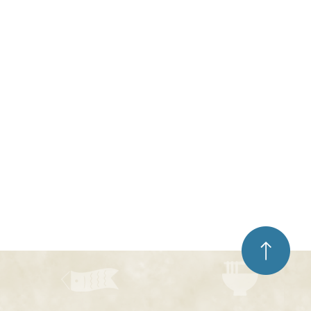
ペ
ー
ジ
ト
ッ
プ