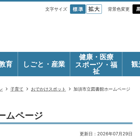
文字サイズ
背景色変更
健康・医療
教育
しごと・産業
観
スポーツ・福
祉
ン
子育て
おでかけスポット
加須市立図書館ホームページ
ームページ
更新日：2026年07月29日