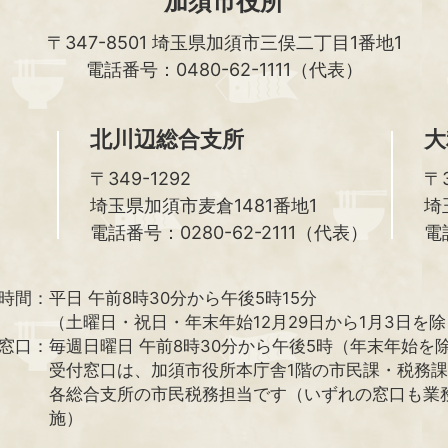
加須市役所
〒347-8501
埼玉県加須市三俣二丁目1番地1
電話番号：0480-62-1111（代表）
北川辺総合支所
大
〒349-1292
〒3
埼玉県加須市麦倉1481番地1
埼
電話番号：0280-62-2111（代表）
電
時間：
平日 午前8時30分から午後5時15分
（土曜日・祝日・年末年始12月29日から1月3日を
窓口：
毎週日曜日 午前8時30分から午後5時（年末年始を
受付窓口は、加須市役所本庁舎1階の市民課・税務
各総合支所の市民税務担当です（いずれの窓口も業
施）