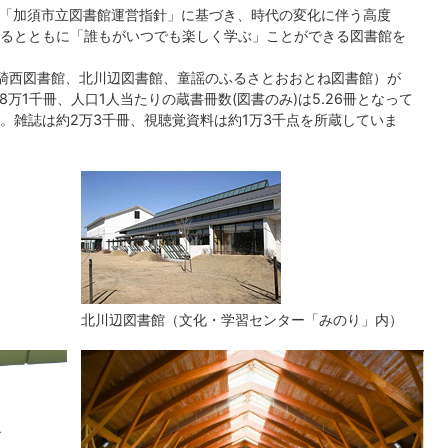
た「加須市立図書館運営指針」に基づき、時代の変化に伴う高度
るとともに「誰もがいつでも楽しく学ぶ」ことができる図書館を
騎西図書館、北川辺図書館、童謡のふるさとおおとね図書館）が
8万1千冊、人口1人当たりの蔵書冊数(図書のみ)は5.26冊となって
。雑誌は約2万3千冊、視聴覚資料は約1万3千点を所蔵していま
北川辺図書館（文化・学習センター「みのり」内）