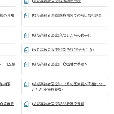
(後期高齢者医療)障害認定申請
情報のお知
(後期高齢者医療)医療機関での窓口負担割合
(後期高齢者医療)入院した時の食事代
(後期高齢者医療)特別徴収(年金天引き)
い・口座振
(後期高齢者医療)口座振替の手続き
・納期限
(後期高齢者医療)ひと月の医療費が高額になっ
たとき(高額療養費)
護合算療養
(後期高齢者医療)訪問看護療養費