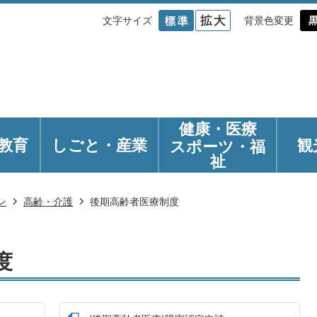
文字サイズ
背景色変更
健康・医療
教育
しごと・産業
観
スポーツ・福
祉
ン
高齢・介護
後期高齢者医療制度
度