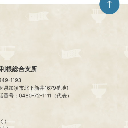
ー
ジ
ト
ッ
プ
へ
利根総合支所
49-1193
玉県加須市北下新井1679番地1
話番号：0480-72-1111（代表）
除く）