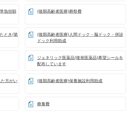
標準負担額
(後期高齢者医療)葬祭費
たとき(第
(後期高齢者医療)人間ドック・脳ドック・併診
ドック利用助成
ジェネリック医薬品(後発医薬品)希望シールを
配布しています
れた方がい
(後期高齢者医療)保養施設利用助成
療養費