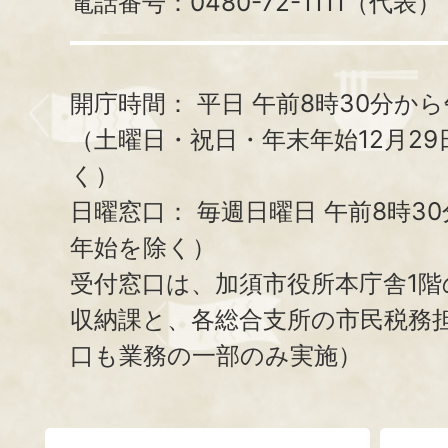
電話番号：0480-72-1111（代表）
開庁時間：
平日 午前8時30分から
（土曜日・祝日・年末年始12月29
く）
日曜窓口：
毎週日曜日 午前8時3
年始を除く）
受付窓口は、加須市役所本庁舎1階
収納課と、
各総合支所の市民税務
口も業務の一部のみ実施）