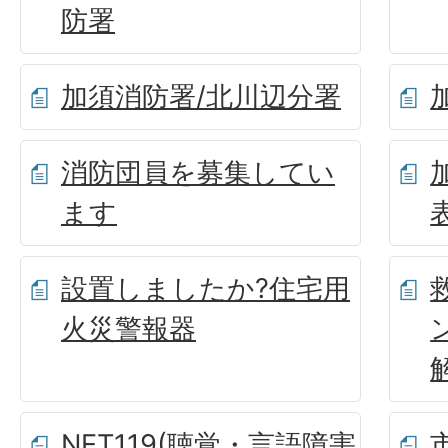
防署
加須消防署/北川辺分署
消防団員を募集してい
ます
設置しましたか?住宅用
火災警報器
NET119(聴覚・言語障害