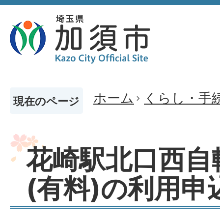
ホーム
くらし・手
現在のページ
花崎駅北口西自
(有料)の利用