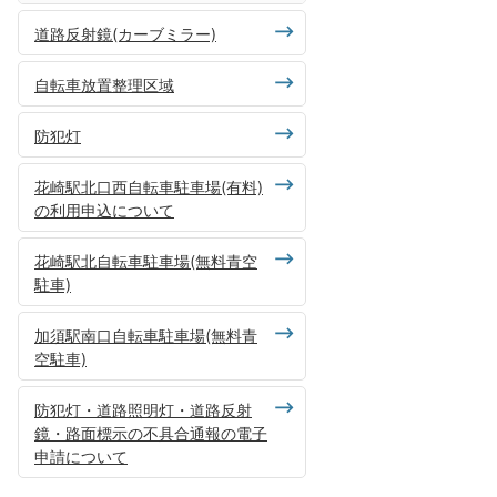
道路反射鏡(カーブミラー)
自転車放置整理区域
防犯灯
花崎駅北口西自転車駐車場(有料)
の利用申込について
花崎駅北自転車駐車場(無料青空
駐車)
加須駅南口自転車駐車場(無料青
空駐車)
防犯灯・道路照明灯・道路反射
鏡・路面標示の不具合通報の電子
申請について