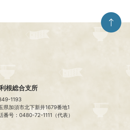
ペ
ー
ジ
ト
ッ
プ
へ
利根総合支所
49-1193
玉県加須市北下新井1679番地1
話番号：0480-72-1111（代表）