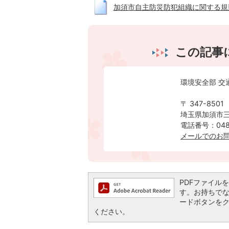
加須市自主防災防犯組織に関する規則 (
この記事
環境安全部 交
〒 347-8501
埼玉県加須市三
電話番号：0480
メールでのお
PDFファイルを閲
す。お持ちでない方
ードボタンを
ください。