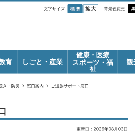
文字サイズ
背景色変更
健康・医療
教育
しごと・産業
観
スポーツ・福
祉
続き・防災
窓口案内
ご遺族サポート窓口
口
更新日：2026年08月03日