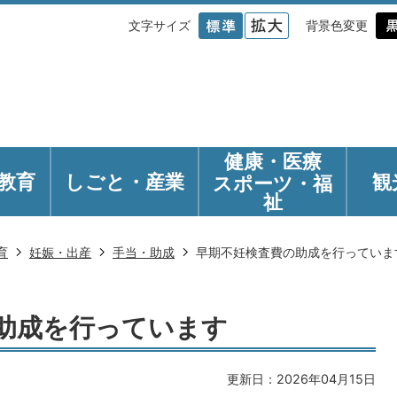
文字サイズ
背景色変更
健康・医療
教育
しごと・産業
観
スポーツ・福
祉
育
妊娠・出産
手当・助成
早期不妊検査費の助成を行っていま
助成を行っています
更新日：2026年04月15日