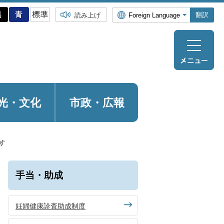
翻訳
読み上げ
光・
文化
市政・広報
す
手当・助成
妊婦健康診査助成制度