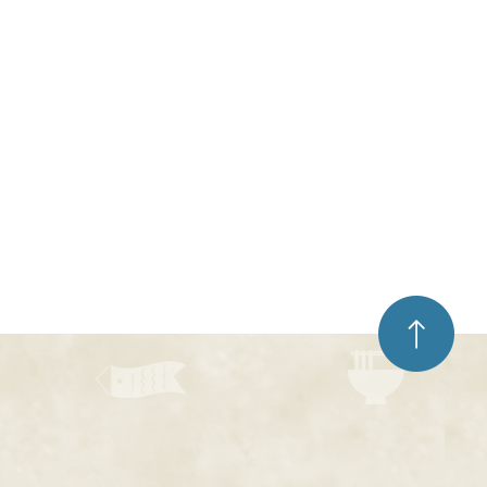
ペ
ー
ジ
ト
ッ
プ
へ