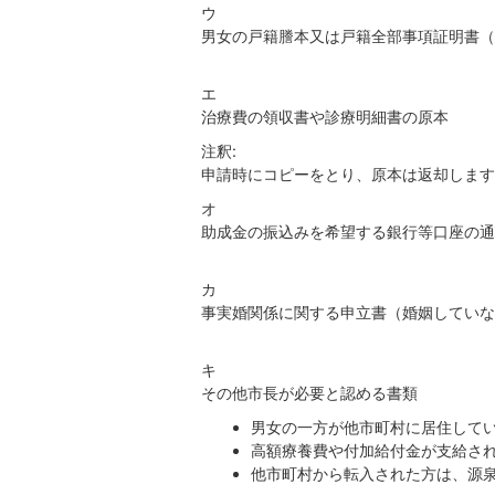
ウ
男女の戸籍謄本又は戸籍全部事項証明書（
エ
治療費の領収書や診療明細書の原本
注釈:
申請時にコピーをとり、原本は返却します
オ
助成金の振込みを希望する銀行等口座の通
カ
事実婚関係に関する申立書（婚姻していな
キ
その他市長が必要と認める書類
男女の一方が他市町村に居住して
高額療養費や付加給付金が支給さ
他市町村から転入された方は、源