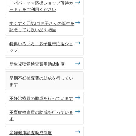
「パパ・ママ応援ショップ優待カ
ード」をご利用ください
すくすく元気に!お子さんの誕生を
記念してお祝い品を贈呈
特典いろいろ！多子世帯応援ショ
ップ
新生児聴覚検査費用助成制度
早期不妊検査費の助成を行ってい
ます
不妊治療費の助成を行っています
不育症検査費の助成を行っていま
す
産婦健康診査助成制度