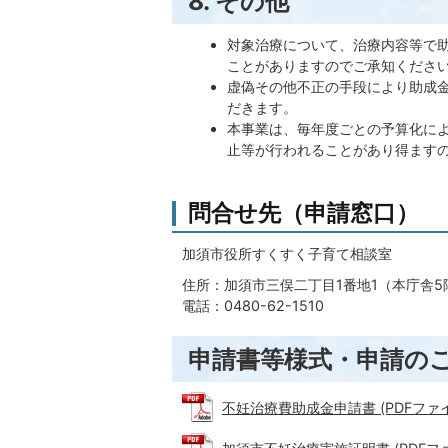
8. その他
対象治療について、治療内容等で
ことがありますのでご承知くださ
虚偽その他不正の手段により助成
だきます。
本事業は、毎年度ごとの予算化に
止等が行われることがあり得ます
問合せ先（申請窓口）
加須市役所すくすく子育て相談室
住所：加須市三俣二丁目1番地1（本庁舎5
電話：0480-62-1510
申請書等様式・申請の
不妊治療費助成金申請書 (PDFファイル: