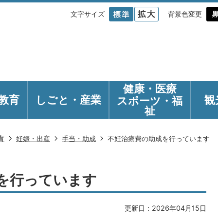
文字サイズ
背景色変更
健康・医療
教育
しごと・産業
観
スポーツ・福
祉
育
妊娠・出産
手当・助成
不妊治療費の助成を行っています
を行っています
更新日：2026年04月15日