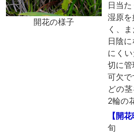
日当た
湿原を
開花の様子
く、ま
日陰に
にくい
切に管
可欠で
どの茎
2輪の
【開花
旬