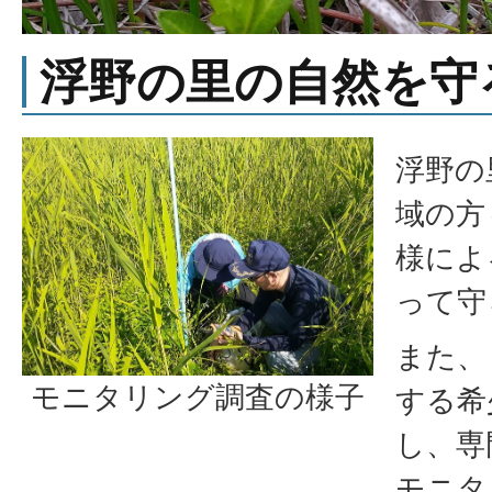
浮野の里の自然を守
浮野の
域の方
様によ
って守
また、
モニタリング調査の様子
する希
し、専
モニタ