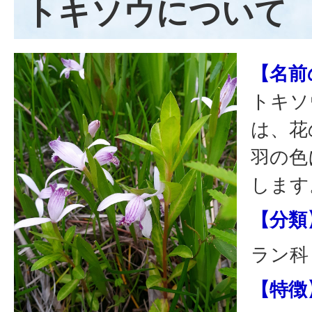
トキソウについて
【名前
トキソ
は、花
羽の色
します
【分類
ラン科
【特徴