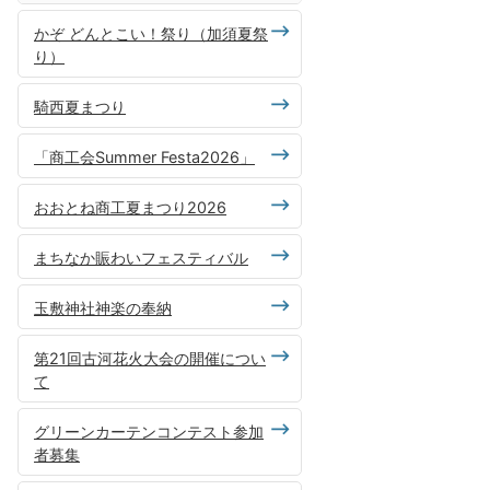
かぞ どんとこい！祭り（加須夏祭
り）
騎西夏まつり
「商工会Summer Festa2026」
おおとね商工夏まつり2026
まちなか賑わいフェスティバル
玉敷神社神楽の奉納
第21回古河花火大会の開催につい
て
グリーンカーテンコンテスト参加
者募集