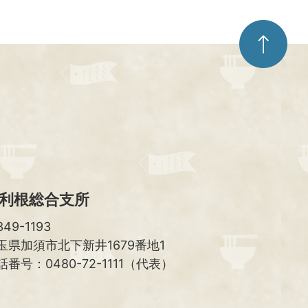
ペ
ー
ジ
ト
ッ
プ
へ
利根総合支所
49-1193
玉県加須市北下新井1679番地1
話番号：0480-72-1111（代表）