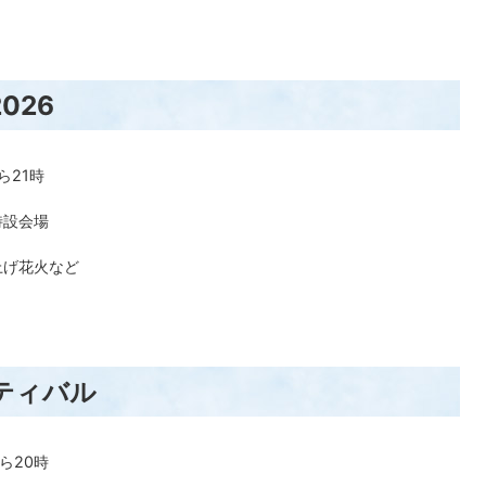
026
ら21時
特設会場
上げ花火など
ティバル
ら20時