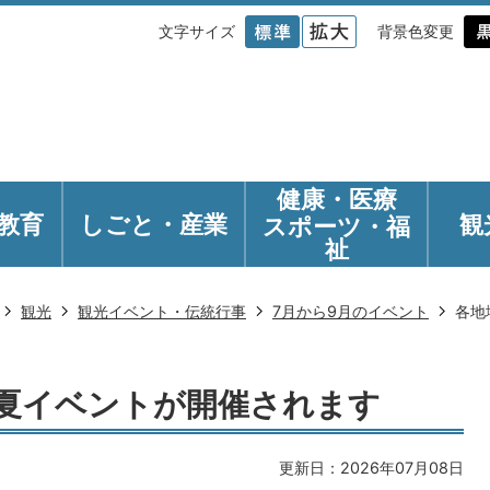
文字サイズ
背景色変更
健康・医療
教育
しごと・産業
観
スポーツ・福
祉
観光
観光イベント・伝統行事
7月から9月のイベント
各地
夏イベントが開催されます
更新日：2026年07月08日