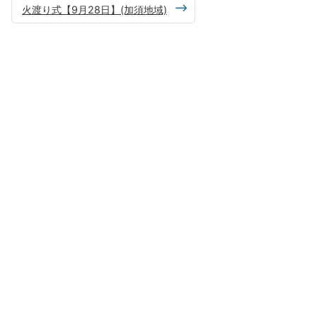
火渡り式【9月28日】(加須地域)