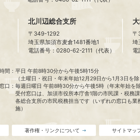
北川辺総合支所
大
〒349-1292
〒3
埼玉県加須市麦倉1481番地1
埼
電話番号：0280-62-2111（代表）
電
時間：
平日 午前8時30分から午後5時15分
（土曜日・祝日・年末年始12月29日から1月3日を
窓口：
毎週日曜日 午前8時30分から午後5時（年末年始を
受付窓口は、加須市役所本庁舎1階の市民課・税務
各総合支所の市民税務担当です（いずれの窓口も業
施）
著作権・リンクについて
サイトマッ