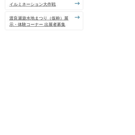
イルミネーション大作戦
渡良瀬遊水地まつり（仮称）展
示・体験コーナー 出展者募集