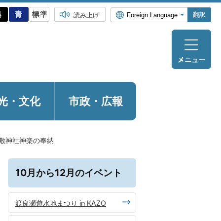
翻訳
読み上げ
光・
文化
市政・広報
敷神社神楽の奉納
10月から12月のイベント
渡良瀬遊水地まつり in KAZO