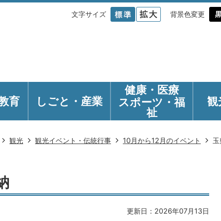
文字サイズ
背景色変更
健康・医療
教育
しごと・産業
観
スポーツ・福
祉
観光
観光イベント・伝統行事
10月から12月のイベント
玉
納
更新日：2026年07月13日