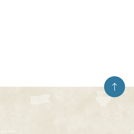
ペ
ー
ジ
ト
ッ
プ
へ