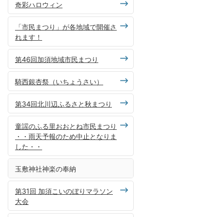
奇彩ハロウィン
「市民まつり」が各地域で開催さ
れます！
第46回加須地域市民まつり
騎西銀杏祭（いちょうさい）
第34回北川辺ふるさと秋まつり
童謡のふる里おおとね市民まつり
・・雨天予報のため中止となりま
した・・
玉敷神社神楽の奉納
第31回 加須こいのぼりマラソン
大会