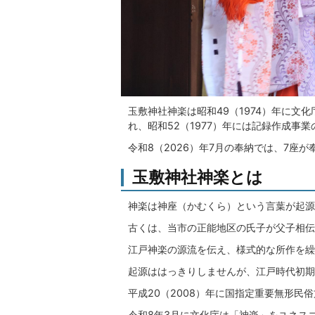
玉敷神社神楽は昭和49（1974）年に
れ、昭和52（1977）年には記録作成事
令和8（2026）年7月の奉納では、7座
玉敷神社神楽とは
神楽は神座（かむくら）という言葉が起源
古くは、当市の正能地区の氏子が父子相伝
江戸神楽の源流を伝え、様式的な所作を繰
起源ははっきりしませんが、江戸時代初期
平成20（2008）年に国指定重要無形民
令和8年3月に文化庁は「神楽」をユネス