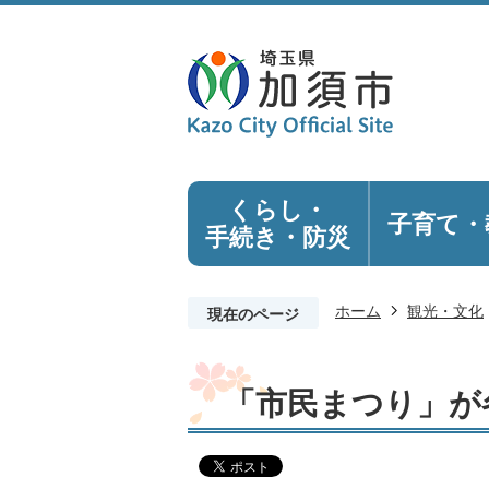
くらし・
子育て・
手続き
・防災
ホーム
観光・文化
現在のページ
「市民まつり」が