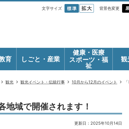
文字サイズ
背景色変更
健康・医療
教育
しごと・産業
観
スポーツ・福
祉
観光
観光イベント・伝統行事
10月から12月のイベント
「
各地域で開催されます！
更新日：2025年10月14日