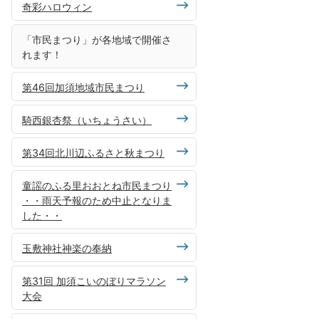
奇彩ハロウィン
「市民まつり」が各地域で開催さ
れます！
第46回加須地域市民まつり
騎西銀杏祭（いちょうさい）
第34回北川辺ふるさと秋まつり
童謡のふる里おおとね市民まつり
・・雨天予報のため中止となりま
した・・
玉敷神社神楽の奉納
第31回 加須こいのぼりマラソン
大会