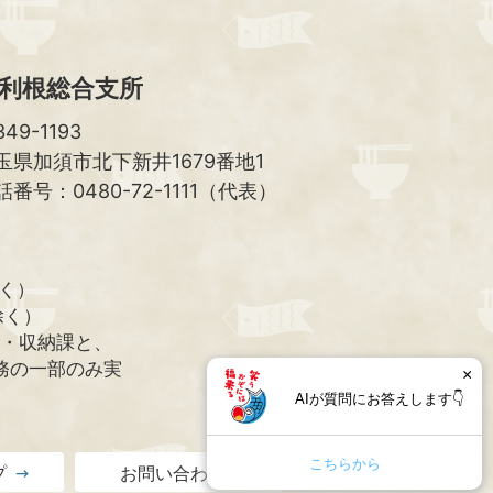
利根総合支所
49-1193
玉県加須市北下新井1679番地1
話番号：0480-72-1111（代表）
除く）
除く）
課・収納課と、
務の一部のみ実
×
AIが質問にお答えします👇
こちらから
プ
お問い合わせ