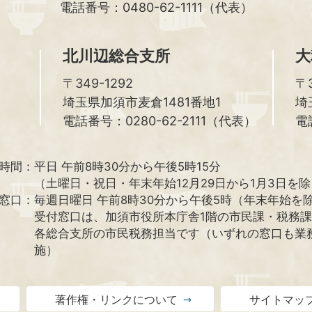
電話番号：0480-62-1111（代表）
北川辺総合支所
大
〒349-1292
〒3
埼玉県加須市麦倉1481番地1
埼
電話番号：0280-62-2111（代表）
電
時間：
平日 午前8時30分から午後5時15分
（土曜日・祝日・年末年始12月29日から1月3日を
窓口：
毎週日曜日 午前8時30分から午後5時（年末年始を
受付窓口は、加須市役所本庁舎1階の市民課・税務
各総合支所の市民税務担当です（いずれの窓口も業
施）
著作権・リンクについて
サイトマッ