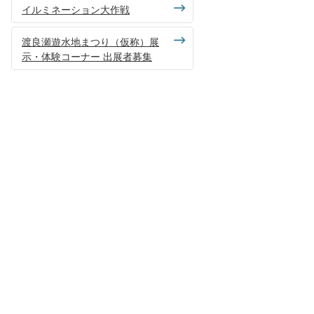
イルミネーション大作戦
渡良瀬遊水地まつり（仮称）展
示・体験コーナー 出展者募集