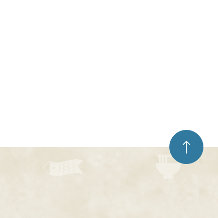
ペ
ー
ジ
ト
ッ
プ
へ