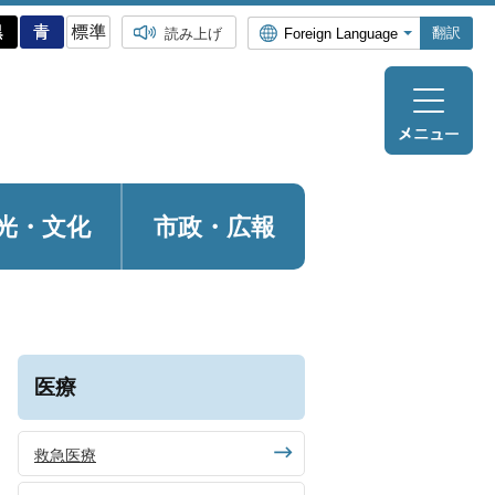
翻訳
読み上げ
光・
文化
市政・広報
医療
救急医療