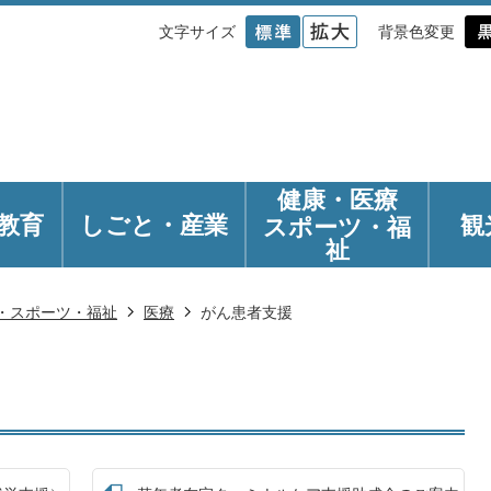
文字サイズ
背景色変更
健康・医療
教育
しごと・産業
観
スポーツ・福
祉
・スポーツ・福祉
医療
がん患者支援