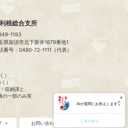
利根総合支所
49-1193
玉県加須市北下新井1679番地1
話番号：0480-72-1111（代表）
除く）
除く）
課・収納課と、
務の一部のみ実
×
AIが質問にお答えします👇
こちらから
プ
お問い合わせ