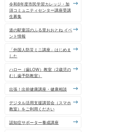
令和8年度市民学習カレッジ・加
須コミュニティセンター講座受講
生募集
道の駅童謡のふる里おおとね イベ
ント情報
「外国人防災ミニ講座」はじめま
した
ハロー（歯LOW）教室（2歳児の
むし歯予防教室）
出張！出前健康講座・健康相談
デジタル活用支援講習会（スマホ
教室）をご利用ください
認知症サポーター養成講座