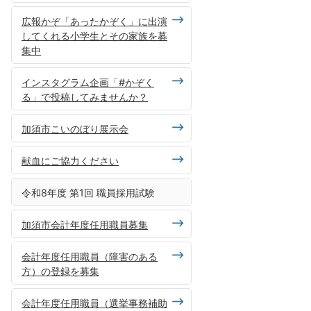
広報かぞ「あったかぞく」に出演
してくれる小学生とその家族を募
集中
インスタグラム企画「#かぞく
る」で投稿してみませんか？
加須市こいのぼり展示会
献血にご協力ください
令和8年度 第1回 職員採用試験
加須市会計年度任用職員募集
会計年度任用職員（障害のある
方）の登録を募集
会計年度任用職員（選挙事務補助