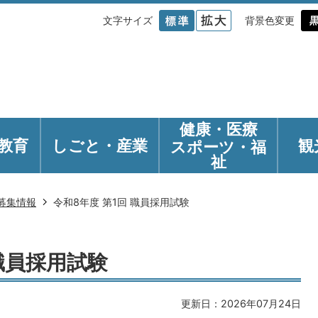
文字サイズ
背景色変更
健康・医療
教育
しごと・産業
観
スポーツ・福
祉
募集情報
令和8年度 第1回 職員採用試験
 職員採用試験
更新日：2026年07月24日