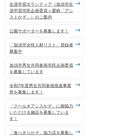
生涯学習ボランティア（加須市生
涯学習市民企画委員＝愛称「アシ
ストかぞ」）のご案内
公園サポーターを募集します！
「加須市女性人材リスト」登録者
募集中
加須市男女共同参画市民企画委員
を募集しています
令和7年度男女共同参画推進事業
所を募集します！
「クールオアシスかぞ」に御協力
いただける施設を募集していま
す！
「食べきりかぞ」協力店を募集し