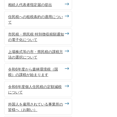
相続人代表者指定届の提出
住民税への租税条約の適用につい
て
市民税・県民税 特別徴収税額通知
の電子化について
上場株式等の市・県民税の課税方
法の選択について
令和6年度から森林環境税（国
税）の課税が始まります
令和6年度個人住民税の定額減税
について
外国人を雇用されている事業所の
皆様へ（お願い）