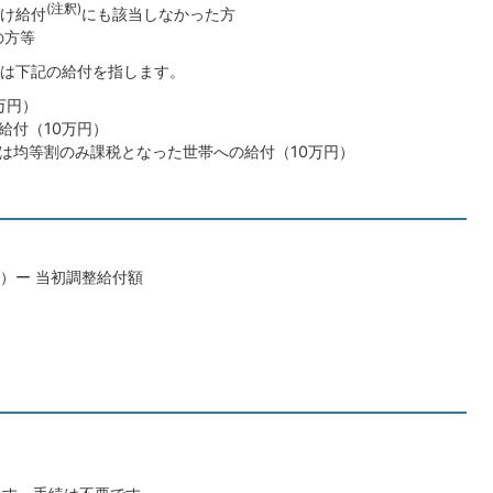
(注釈)
け給付
にも該当しなかった方
の方等
は下記の給付を指します。
万円）
給付（10万円）
は均等割のみ課税となった世帯への給付（10万円）
）ー 当初調整給付額