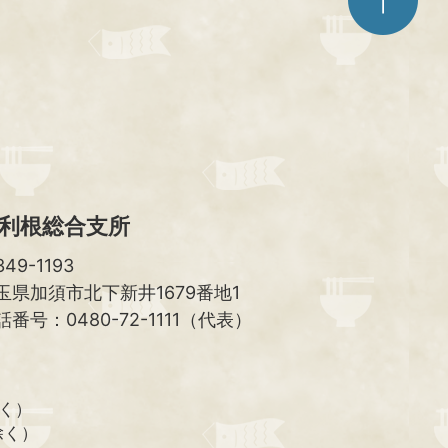
ジ
ト
ッ
プ
へ
利根総合支所
49-1193
玉県加須市北下新井1679番地1
話番号：0480-72-1111（代表）
除く）
除く）