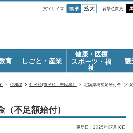
文字サイズ
背景色変更
健康・医療
教育
しごと・産業
観
スポーツ・福
祉
す
税務課
住民税(市民税・県民税）
定額減税補足給付金（不
金（不足額給付）
更新日：2025年07月18日