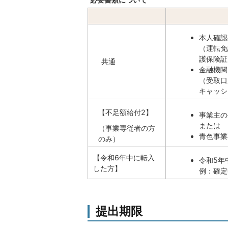
本人確認
（運転免
護保険証
共通
金融機関
（受取口
キャッシ
【不足額給付2】
事業主の
または
（事業専従者の方
青色事業
のみ）
【令和6年中に転入
令和5年
した方】
例：確定
提出期限