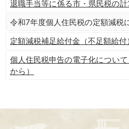
退職手当等に係る市・県民税の計
令和7年度個人住民税の定額減税
定額減税補足給付金（不足額給付
個人住民税申告の電子化について
から）