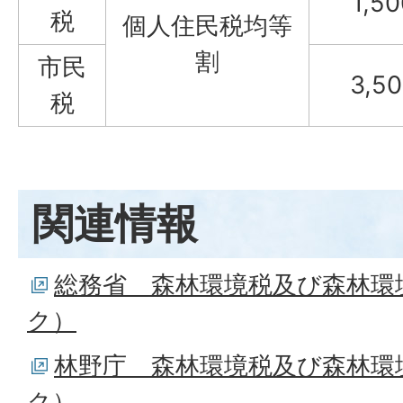
1,5
税
個人住民税均等
割
市民
3,5
税
関連情報
総務省＿森林環境税及び森林環
ク）
林野庁＿森林環境税及び森林環
ク）