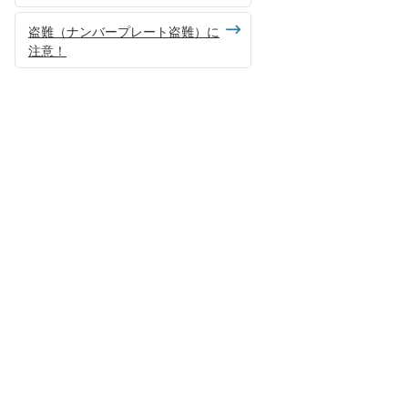
盗難（ナンバープレート盗難）に
注意！