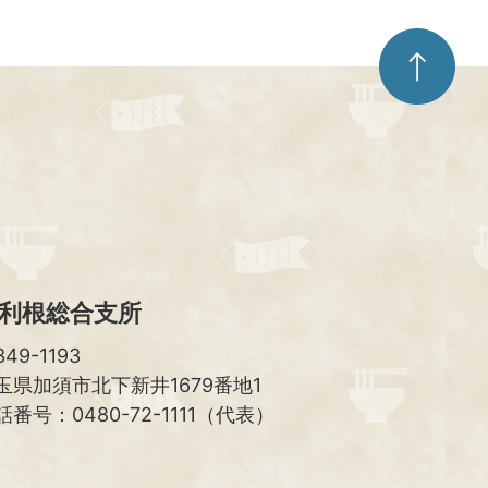
ペ
ー
ジ
ト
ッ
プ
へ
利根総合支所
49-1193
玉県加須市北下新井1679番地1
話番号：0480-72-1111（代表）