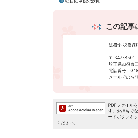
軽自動車税の減免
この記事
総務部 税務課(
〒 347-8501
埼玉県加須市三
電話番号：0480
メールでのお
PDFファイルを閲
す。お持ちでない方
ードボタンを
ください。