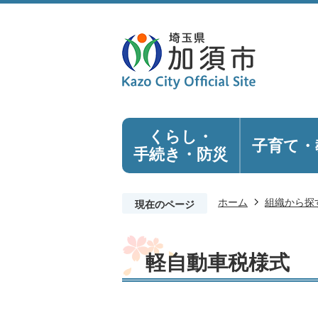
くらし・
子育て・
手続き
・防災
ホーム
組織から探
現在のページ
軽自動車税様式