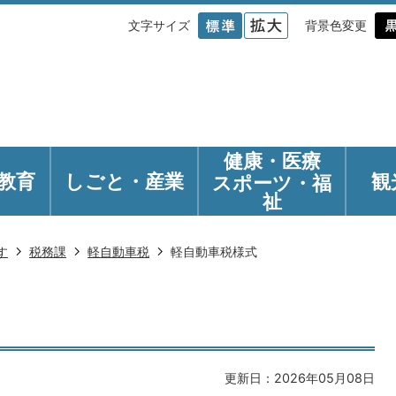
文字サイズ
背景色変更
健康・医療
教育
しごと・産業
観
スポーツ・福
祉
す
税務課
軽自動車税
軽自動車税様式
更新日：2026年05月08日