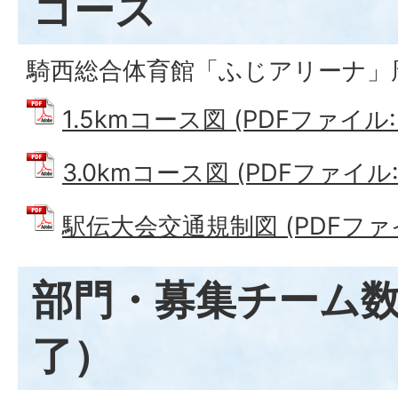
コース
騎西総合体育館「ふじアリーナ」
1.5kmコース図 (PDFファイル: 6
3.0kmコース図 (PDFファイル: 5
駅伝大会交通規制図 (PDFファイル:
部門・募集チーム
了）