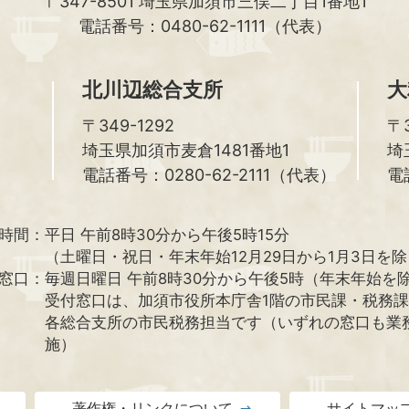
〒347-8501
埼玉県加須市三俣二丁目1番地1
電話番号：0480-62-1111（代表）
北川辺総合支所
大
〒349-1292
〒3
埼玉県加須市麦倉1481番地1
埼
電話番号：0280-62-2111（代表）
電
時間：
平日 午前8時30分から午後5時15分
（土曜日・祝日・年末年始12月29日から1月3日を
窓口：
毎週日曜日 午前8時30分から午後5時（年末年始を
受付窓口は、加須市役所本庁舎1階の市民課・税務
各総合支所の市民税務担当です（いずれの窓口も業
施）
著作権・リンクについて
サイトマッ