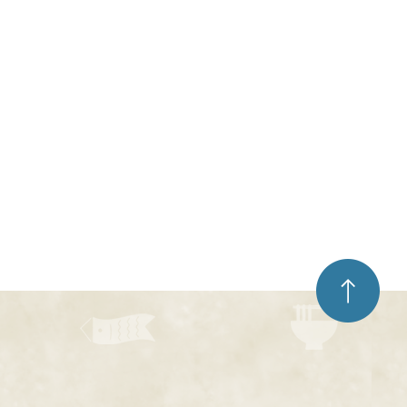
ペ
ー
ジ
ト
ッ
プ
へ