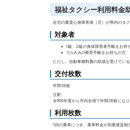
福祉タクシー利用料金
在宅の重度心身障害者（児）が県内のタク
対象者
1級、2級の身体障害者手帳をお持
マルA,Aの療育手帳をお持ちの方
ただし、自動車燃料費の助成を受けている
交付枚数
年間36枚
注釈:
令和6年度から市内全域で年間36枚にな
利用枚数
1回の乗車につき、乗車料金が初乗運賃相