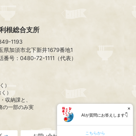
利根総合支所
49-1193
玉県加須市北下新井1679番地1
話番号：0480-72-1111（代表）
除く）
除く）
課・収納課と、
務の一部のみ実
×
AIが質問にお答えします👇
こちらから
プ
お問い合わせ