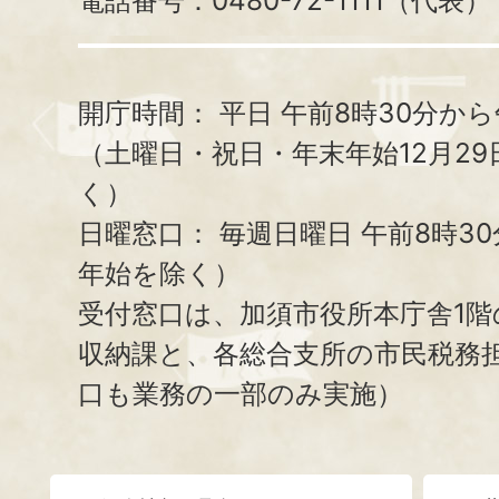
電話番号：0480-72-1111（代表）
開庁時間：
平日 午前8時30分から
（土曜日・祝日・年末年始12月29
く）
日曜窓口：
毎週日曜日 午前8時3
年始を除く）
受付窓口は、加須市役所本庁舎1階
収納課と、
各総合支所の市民税務
口も業務の一部のみ実施）