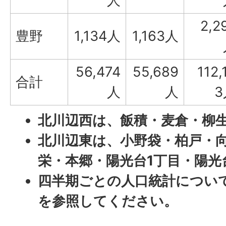
人
2,2
豊野
1,134人
1,163人
56,474
55,689
112,
合計
人
人
3
北川辺西は、飯積・麦倉・柳
北川辺東は、小野袋・柏戸・
栄・本郷・陽光台1丁目・陽光
四半期ごとの人口統計につい
を参照してください。