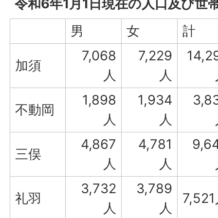
令和6年1月1日現在の人口及び世
男
女
計
7,068
7,229
14,2
加須
人
人
1,898
1,934
3,8
不動岡
人
人
4,867
4,781
9,6
三俣
人
人
3,732
3,789
礼羽
7,52
人
人