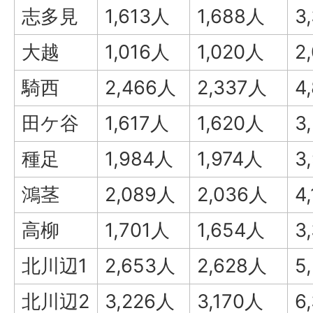
志多見
1,613人
1,688人
3
大越
1,016人
1,020人
2
騎西
2,466人
2,337人
4
田ケ谷
1,617人
1,620人
3
種足
1,984人
1,974人
3
鴻茎
2,089人
2,036人
4
高柳
1,701人
1,654人
3
北川辺1
2,653人
2,628人
5
北川辺2
3,226人
3,170人
6