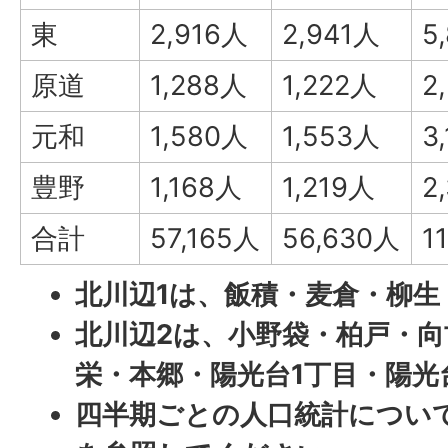
東
2,916人
2,941人
5
原道
1,288人
1,222人
2
元和
1,580人
1,553人
3
豊野
1,168人
1,219人
2
合計
57,165人
56,630人
1
北川辺1は、飯積・麦倉・柳生
北川辺2は、小野袋・柏戸・向
栄・本郷・陽光台1丁目・陽光
四半期ごとの人口統計につい