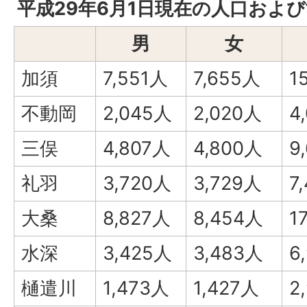
平成29年6月1日現在の人口およ
男
女
加須
7,551人
7,655人
1
不動岡
2,045人
2,020人
4
三俣
4,807人
4,800人
9
礼羽
3,720人
3,729人
7
大桑
8,827人
8,454人
1
水深
3,425人
3,483人
6
樋遣川
1,473人
1,427人
2