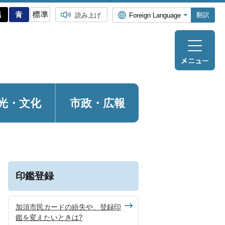
翻訳
読み上げ
光・
文化
市政・広報
印鑑登録
加須市民カードの紛失や、登録印
鑑を変えたいときは?