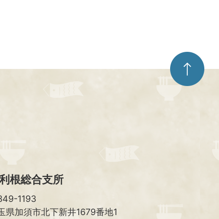
ペ
ー
ジ
ト
ッ
プ
へ
利根総合支所
49-1193
玉県加須市北下新井1679番地1