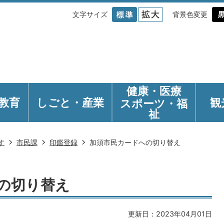
文字サイズ
背景色変更
健康・医療
教育
しごと・産業
観
スポーツ・福
祉
す
市民課
印鑑登録
加須市民カードへの切り替え
の切り替え
更新日：2023年04月01日