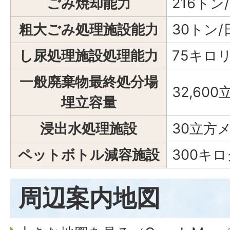
ごみ焼却能力
216トン
粗大ごみ処理施設能力
30トン/
し尿処理施設処理能力
75キロ
一般廃棄物最終処分場
32,60
埋立容量
浸出水処理施設
30立方
ペットボトル減容施設
300キ
周辺案内地図