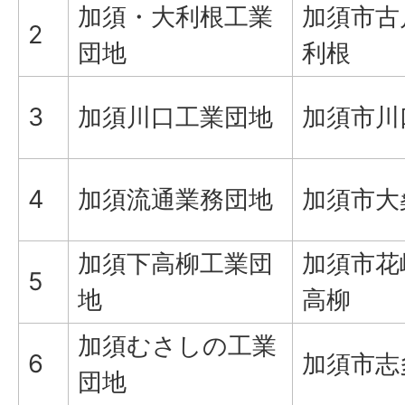
加須・大利根工業
加須市古
2
団地
利根
3
加須川口工業団地
加須市川
4
加須流通業務団地
加須市大
加須下高柳工業団
加須市花
5
地
高柳
加須むさしの工業
6
加須市志
団地