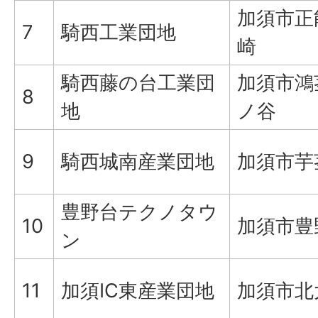
加須市正
7
騎西工業団地
崎
騎西藤の台工業団
加須市鴻
8
地
ノ谷
9
騎西城南産業団地
加須市芋
豊野台テクノタウ
10
加須市豊
ン
11
加須IC東産業団地
加須市北