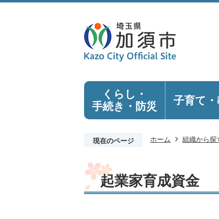
くらし・
子育て・
手続き
・防災
ホーム
組織から探
現在のページ
起業家育成資金