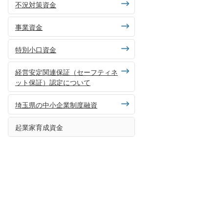
不況対策資金
事業資金
特別小口資金
経営安定関連保証（セーフティネ
ット保証）認定について
埼玉県の中小企業制度融資
起業家育成資金