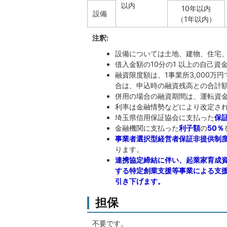
以内
10年以内
設備
（1年以内）
注釈:
設備については土地、建物、住宅
借入金額の10分の1 以上の自己
融資限度額は、1事業所3,000
合は、申込時の融資残高との合計
併用の場合の融資期間は、運転資
利率は金融情勢などにより改定さ
埼玉県信用保証協会に支払った
保
金融機関に支払った
利子額
の
50％
事業者選択型経営者保証非提供制
ります。
連携協定締結に伴い、起業家育成
する特定創業支援等事業による支援
引き下げます。
担保
不要です。