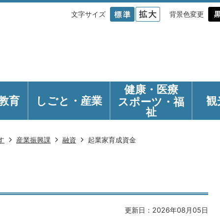
文字サイズ
背景色変更
健康・医療
教育
しごと・産業
観
スポーツ・福
祉
す
産業振興課
融資
起業家育成資金
更新日：2026年08月05日