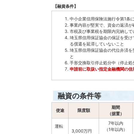
【融資条件】
中小企業信用保険法施行令第1条
事業内容が堅実で、資金の返済が
市税及び事業税を期限内完納して
埼玉県信用保証協会の保証を受け
る償還を延滞していないこと
埼玉県信用保証協会の代位弁済を
と
手形交換取引停止処分中（停止処
申請前に取扱い指定金融機関の信
融資の条件等
期間
使途
限度額
（据置）
7年以内
運転
（1年以内）
3,000万円