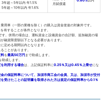
0.80%
以内
3年超～5年以内 年1.5%
月賦償還
5年超～10年以内 年1.6%
、乗用車（一部の業種を除く）の購入は資金使途の対象外です。
資金を有することが条件となります。
万円です。併用の場合は、運転資金と設備資金の合計額、追加融資の場
額が融資限度額以下となる必要があります。
金に定める期間以内となります。
れることがあります。
証料
を
最高50万円
まで助成します。
を助成します。
度を利用する場合
は、上記保証料率に
0.25％又は0.45％上乗せ
にな
資金の保証料率について、加須市商工会の会員、又は、加須市が交付
を受けたことの証明書を取得された方は規定の保証料率から0.1％