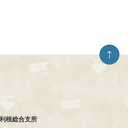
ペ
ー
ジ
ト
ッ
プ
へ
利根総合支所