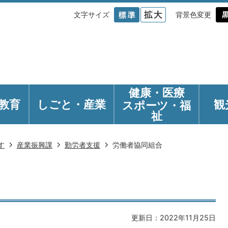
文字サイズ
背景色変更
健康・医療
教育
しごと・産業
観
スポーツ・福
祉
す
産業振興課
勤労者支援
労働者協同組合
更新日：2022年11月25日