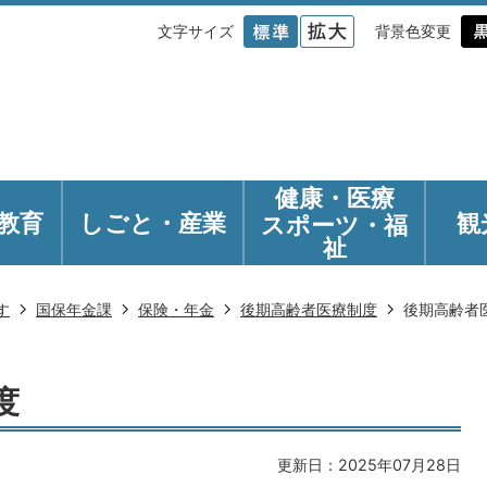
文字サイズ
背景色変更
健康・医療
教育
しごと・産業
観
スポーツ・福
祉
す
国保年金課
保険・年金
後期高齢者医療制度
後期高齢者
度
更新日：2025年07月28日