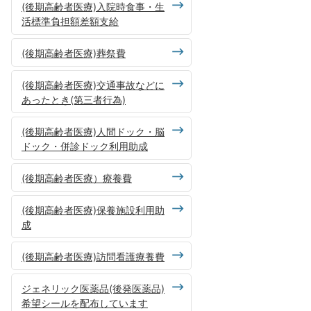
(後期高齢者医療)入院時食事・生
活標準負担額差額支給
(後期高齢者医療)葬祭費
(後期高齢者医療)交通事故などに
あったとき(第三者行為)
(後期高齢者医療)人間ドック・脳
ドック・併診ドック利用助成
(後期高齢者医療）療養費
(後期高齢者医療)保養施設利用助
成
(後期高齢者医療)訪問看護療養費
ジェネリック医薬品(後発医薬品)
希望シールを配布しています