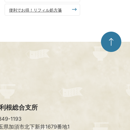
便利でお得！リフィル処方箋
ペ
ー
ジ
ト
ッ
プ
へ
利根総合支所
49-1193
玉県加須市北下新井1679番地1