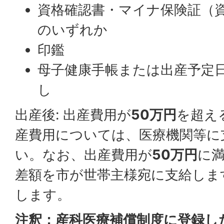
資格確認書・マイナ保険証（
のいずれか
印鑑
母子健康手帳または出産予定
し
出産後: 出産費用が
50万円
を超え
産費用については、医療機関等に
い。なお、出産費用が
50万円
に
差額を市が世帯主様宛に支給しま
します。
注釈：産科医療補償制度に登録し